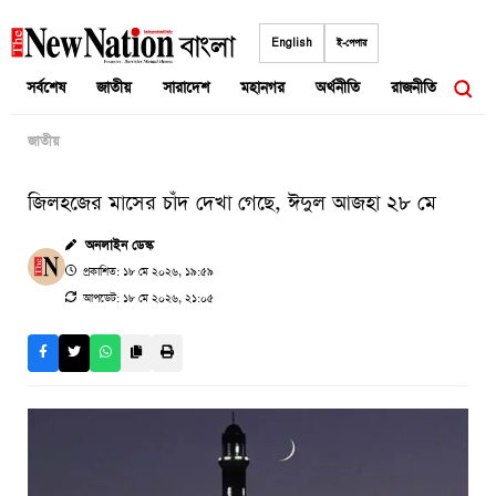
Skip
to
English
ই-পেপার
content
সর্বশেষ
জাতীয়
সারাদেশ
মহানগর
অর্থনীতি
রাজনীতি
আন্তর
জাতীয়
জিলহজের মাসের চাঁদ দেখা গেছে, ঈদুল আজহা ২৮ মে
অনলাইন ডেস্ক
প্রকাশিত: ১৮ মে ২০২৬, ১৯:৫৯
আপডেট: ১৮ মে ২০২৬, ২১:০৫