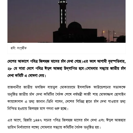
ছবি: সংগৃহীত
দেশের আকাশে পবিত্র জিলহজ মাসের চাঁদ দেখা গেছে। এর ফলে আগামী বৃহস্পতিবার,
২৮ মে সারা দেশে পবিত্র ঈদুল আজহা উদ্‌যাপিত হবে। সোমবার সন্ধ্যায় জাতীয় চাঁদ
দেখা কমিটি এ ঘোষণা দেয়।
রাজধানীর জাতীয় মসজিদ বায়তুল মোকাররমে ইসলামিক ফাউন্ডেশনের সভাকক্ষে
অনুষ্ঠিত জাতীয় চাঁদ দেখা কমিটির বৈঠক শেষে ধর্মমন্ত্রী কাজী শাহ মোফাজ্জল হোসাইন
কায়কোবাদ এ তথ্য জানান। তিনি বলেন, দেশের বিভিন্ন স্থানে চাঁদ দেখা যাওয়ার তথ্য
নিশ্চিত হওয়ায় জিলহজ মাস গণনা শুরু হচ্ছে।
এর আগে, হিজরি ১৪৪৭ সনের পবিত্র জিলহজ মাসের চাঁদ দেখা এবং ঈদুল আজহার
তারিখ নির্ধারণের লক্ষ্যে সোমবার সন্ধ্যায় কমিটির বৈঠক অনুষ্ঠিত হয়।