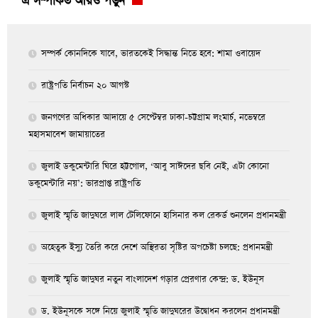
এ সম্পর্কিত আরও পড়ুন
সম্পর্ক কোনদিকে যাবে, ভারতকেই সিদ্ধান্ত নিতে হবে: শামা ওবায়েদ
রাষ্ট্রপতি নির্বাচন ২০ আগস্ট
জনগণের অধিকার আদায়ে ৫ সেপ্টেম্বর ঢাকা-চট্টগ্রাম লংমার্চ, নভেম্বরে
মহাসমাবেশ জামায়াতের
জুলাই ডকুমেন্টারি ঘিরে হট্টগোল, ‘আবু সাঈদের ছবি নেই, এটা কোনো
ডকুমেন্টারি নয়’: ভারপ্রাপ্ত রাষ্ট্রপতি
জুলাই স্মৃতি জাদুঘরে লাল টেলিফোনে হাসিনার কল রেকর্ড শুনলেন প্রধানমন্ত্রী
অহেতুক ইস্যু তৈরি করে দেশে অস্থিরতা সৃষ্টির অপচেষ্টা চলছে: প্রধানমন্ত্রী
জুলাই স্মৃতি জাদুঘর নতুন বাংলাদেশ গড়ার প্রেরণার কেন্দ্র: ড. ইউনূস
ড. ইউনূসকে সঙ্গে নিয়ে জুলাই স্মৃতি জাদুঘরের উদ্বোধন করলেন প্রধানমন্ত্রী