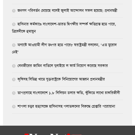
জনগণ পরিবর্তন চেয়েছে বলেই জুলাই আন্দোলন সফল হয়েছে: প্রধানমন্ত্রী
হাসিনার কর্মকাণ্ডে বাংলাদেশ-ভারত দ্বিপক্ষীয় সম্পর্ক ক্ষতিগ্রস্ত হতে পারে,
ত্রিবেদীকে হুমায়ুন
অগাস্টে আওয়ামী লীগ তৎপর হতে পারে? স্বরাষ্ট্রমন্ত্রী বললেন, ‘এত মুরোদ
নেই’
বেনজীরের জামিন বাতিলে দুবাইয়ে ল ফার্ম নিয়োগ করেছে সরকার
কৃষিসহ বিভিন্ন খাতে যুক্তরাষ্ট্রকে বিনিয়োগের আহ্বান প্রধানমন্ত্রীর
তাপপ্রবাহে বাংলাদেশে ১.৮ বিলিয়ন ডলার ক্ষতি, ঝুঁকিতে লাখো চাকরিজীবী
শাপলা চত্বর হত্যাযজ্ঞে হাসিনাসহ পলাতকদের বিরুদ্ধে গ্রেপ্তারি পরোয়ানা