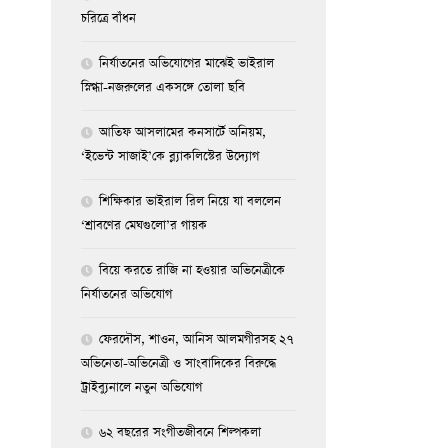
চরিত্রে বাঁধন
নির্যাতনের অভিযোগের মাঝেই ভাইরাল
স্নিগ্ধা-নজরুলের একসঙ্গে তোলা ছবি
আতিফ আসলামের কনসার্টে অনিয়ম,
‘ইভেন্ট সাজাই’কে ব্ল্যাকলিস্টের উদ্যোগ
শিক্ষিকার ভাইরাল রিল নিয়ে যা বললেন
‘শ্রাবণের মেঘগুলো’র গায়ক
বিয়ে করতে রাজি না হওয়ার অভিনেত্রীকে
নির্যাতনের অভিযোগ
ফেরদৌস, শাওন, আনিস আলমগীরসহ ২৭
অভিনেতা-অভিনেত্রী ও সাংবাদিকের বিরুদ্ধে
ট্রাইব্যুনালে নতুন অভিযোগ
৬২ বছরের সংগীতজীবনে শিল্পকলা