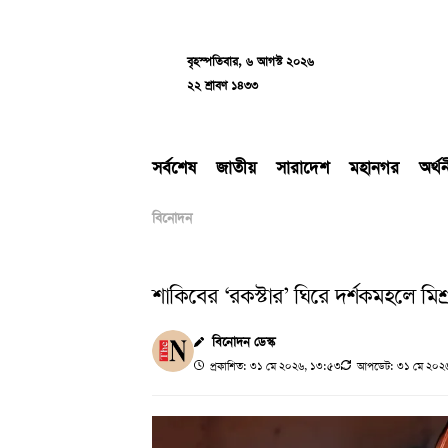
Skip
to
content
বৃহস্পতিবার, ৬ আগস্ট ২০২৬
২২ শ্রাবণ ১৪৩৩
সর্বশেষ
জাতীয়
সারাদেশ
মহানগর
অর্থ
বিনোদন
শাকিবের ‘রকস্টার’ ঘিরে দর্শকমহলে মিশ্র 
বিনোদন ডেস্ক
প্রকাশিত: ৩১ মে ২০২৬, ১৩:৫৩
আপডেট: ৩১ মে ২০২৬