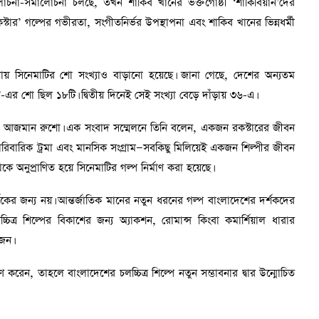
োচনা-সমালোচনা চলছে, তখন শাকিব খানের ভক্তগোষ্ঠী ‘শাকিবিয়ান’দের
রকস্টার’ গল্পের গভীরতা, সংগীতনির্ভর উপস্থাপনা এবং শাকিব খানের ভিন্নধর্মী
য়ায় সিনেমাটির শো সংখ্যাও বাড়ানো হয়েছে। জানা গেছে, দেশের অন্যতম
কস্টার’-এর শো ছিল ১৮টি। দ্বিতীয় দিনেই সেই সংখ্যা বেড়ে দাঁড়ায় ৩৬-এ।
মাতা আজমান রুশো। এক সংবাদ সম্মেলনে তিনি বলেন, একজন রকস্টারের জীবন
পারিবারিক ট্রমা এবং মানসিক সংগ্রাম—সবকিছু মিলিয়েই একজন শিল্পীর জীবন
ে অনুপ্রাণিত হয়ে সিনেমাটির গল্প নির্মাণ করা হয়েছে।
র্শকের জন্য নয়। আন্তর্জাতিক মানের নতুন ধরনের গল্প বাংলাদেশের দর্শকদের
িত্র শিল্পের বিকাশের জন্য অ্যাকশন, রোমান্স কিংবা কমার্শিয়াল ধারার
োজন।
হণ করেন, তাহলে বাংলাদেশের চলচ্চিত্র শিল্পে নতুন সম্ভাবনার দ্বার উন্মোচিত