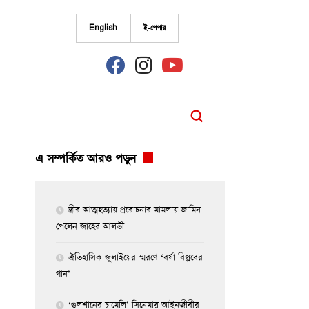
English
ই-পেপার
fab
fab
fab
fa-
fa-
fa-
facebook
instagram
youtube
এ সম্পর্কিত আরও পড়ুন
স্ত্রীর আত্মহত্যায় প্ররোচনার মামলায় জামিন
পেলেন জাহের আলভী
ঐতিহাসিক জুলাইয়ের স্মরণে ‘বর্ষা বিপ্লবের
গান’
‘গুলশানের চামেলি’ সিনেমায় আইনজীবীর