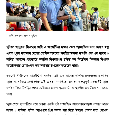
ছবি ফেসবুক থেকে সংগৃহীত
ফুটবল জাদুকর লিওনেল মেসি ও আর্জেন্টিনা দলের খেলা গ্যালারিতে বসে দেখার স্বপ্ন
এবার পূরণ করেছেন দেশের শোবিজ অঙ্গনের জনপ্রিয় তারকা দম্পতি এফ এস নাঈম ও
নাদিয়া আহমেদ। যুক্তরাষ্ট্রে অনুষ্ঠিত বিশ্বকাপের রাউন্ড অব সিক্সটিনে মিসরের বিপক্ষে
আর্জেন্টিনার রোমাঞ্চকর জয় সরাসরি উপভোগ করেছেন তারা।
দুজনেই দীর্ঘদিনের আর্জেন্টিনা সমর্থক। তাই এর আগেও আলবিসেলেস্তেদের একাধিক
ম্যাচে গ্যালারিতে দেখা গেছে এই তারকা দম্পতিকে। এবারও গুরুত্বপূর্ণ নকআউট ম্যাচে
দর্শকসারিতে উপস্থিত থেকে মেসিদের দারুণ প্রত্যাবর্তন ও স্মরণীয় জয় উদযাপন করেন
তারা।
ম্যাচ শেষে গ্যালারিতে বসে তোলা একটি ছবি সামাজিক যোগাযোগমাধ্যমে শেয়ার করেন
নাঈম ও নাদিয়া। ছবির ক্যাপশনে প্রিয় দলের জয় নিয়ে উচ্ছ্বাস প্রকাশ করে লেখেন,