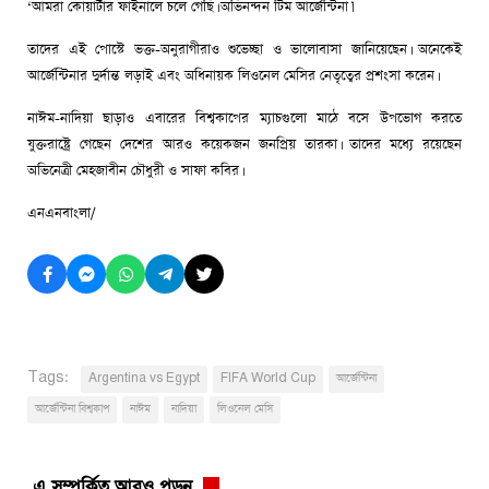
‘আমরা কোয়ার্টার ফাইনালে চলে গেছি। অভিনন্দন টিম আর্জেন্টিনা।’
তাদের এই পোস্টে ভক্ত-অনুরাগীরাও শুভেচ্ছা ও ভালোবাসা জানিয়েছেন। অনেকেই
আর্জেন্টিনার দুর্দান্ত লড়াই এবং অধিনায়ক লিওনেল মেসির নেতৃত্বের প্রশংসা করেন।
নাঈম-নাদিয়া ছাড়াও এবারের বিশ্বকাপের ম্যাচগুলো মাঠে বসে উপভোগ করতে
যুক্তরাষ্ট্রে গেছেন দেশের আরও কয়েকজন জনপ্রিয় তারকা। তাদের মধ্যে রয়েছেন
অভিনেত্রী মেহজাবীন চৌধুরী ও সাফা কবির।
এনএনবাংলা/
Tags:
Argentina vs Egypt
FIFA World Cup
আর্জেন্টিনা
আর্জেন্টিনা বিশ্বকাপ
নাঈম
নাদিয়া
লিওনেল মেসি
এ সম্পর্কিত আরও পড়ুন