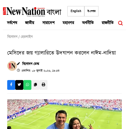
Skip
to
English
ই-পেপার
content
সর্বশেষ
জাতীয়
সারাদেশ
মহানগর
অর্থনীতি
রাজনীতি
আন্তর
বিনোদন
/
হেডলাইন
মেসিদের জয় গ্যালারিতে উদযাপন করলেন নাঈম-নাদিয়া
বিনোদন ডেস্ক
প্রকাশিত: ০৮ জুলাই ২০২৬, ১৯:৫৪