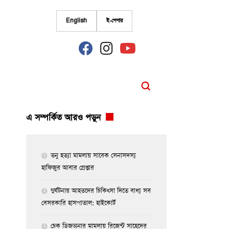
English
ই-পেপার
fab
fab
fab
fa-
fa-
fa-
facebook
instagram
youtube
এ সম্পর্কিত আরও পড়ুন
তনু হত্যা মামলায় সাবেক সেনাসদস্য
হাফিজুর আবার গ্রেপ্তা‌র
দুর্ঘটনায় আহতদের চিকিৎসা দিতে বাধ্য সব
বেসরকারি হাসপাতাল: হাইকোর্ট
চেক ডিজঅনার মামলায় রিজেন্ট সাহেদের