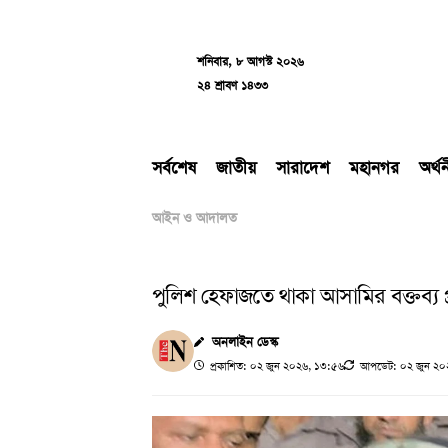
Skip
to
content
শনিবার, ৮ আগস্ট ২০২৬
২৪ শ্রাবণ ১৪৩৩
সর্বশেষ
জাতীয়
সারাদেশ
মহানগর
অর্থ
আইন ও আদালত
পুলিশ হেফাজতে থাকা আসামির বক্তব্য প
অনলাইন ডেস্ক
প্রকাশিত: ০২ জুন ২০২৬, ১৩:৫৬
আপডেট: ০২ জুন ২০