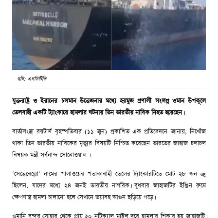
ছবি: এনডিটিভি
যুক্তরাষ্ট্র ও ইরানের চলমান উত্তেজনার মধ্যে হরমুজ প্রণালী সংলগ্ন ওমান উপকূলে
তেলবাহী একটি ট্যাংকারে হামলার ঘটনায় তিন ভারতীয় নাবিক নিহত হয়েছেন।
বার্তাসংস্থা রয়টার্স বৃহস্পতিবার (১১ জুন) প্রকাশিত এক প্রতিবেদনে জানায়, নিখোঁজ
থাকা তিন ভারতীয় নাবিকের মৃত্যুর বিষয়টি নিশ্চিত করেছেন ভারতের জাহাজ চলাচল
বিষয়ক মন্ত্রী সর্বনান্দ সোনোওয়াল ।
‘সেত্তেবেল্লো’ নামের পালাওয়ের পতাকাবাহী তেলের ট্যাংকারটিতে মোট ২৮ জন ক্রু
ছিলেন, যাদের মধ্যে ২৪ জনই ভারতীয় নাগরিক। বুধবার জাহাজটির ইঞ্জিন রুমে
ক্ষেপণাস্ত্র হামলা চালানো হলে সেখানে ভয়াবহ আগুন ছড়িয়ে পড়ে।
ওমানি বন্দর সোহার থেকে প্রায় ২০ নটিক্যাল মাইল দূরে হামলার শিকার হয় জাহাজটি।