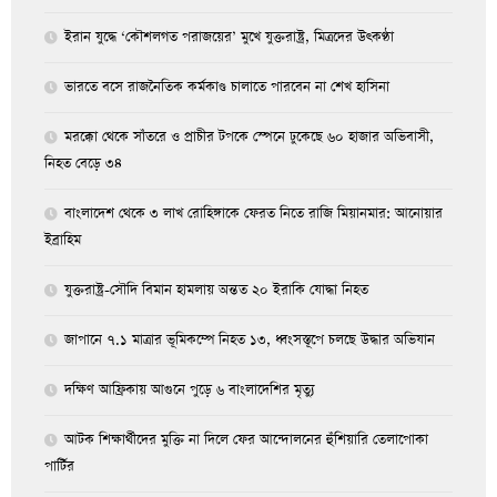
ইরান যুদ্ধে ‘কৌশলগত পরাজয়ের’ মুখে যুক্তরাষ্ট্র, মিত্রদের উৎকণ্ঠা
ভারতে বসে রাজনৈতিক কর্মকাণ্ড চালাতে পারবেন না শেখ হাসিনা
মরক্কো থেকে সাঁতরে ও প্রাচীর টপকে স্পেনে ঢুকেছে ৬০ হাজার অভিবাসী,
নিহত বেড়ে ৩৪
বাংলাদেশ থেকে ৩ লাখ রোহিঙ্গাকে ফেরত নিতে রাজি মিয়ানমার: আনোয়ার
ইব্রাহিম
যুক্তরাষ্ট্র-সৌদি বিমান হামলায় অন্তত ২০ ইরাকি যোদ্ধা নিহত
জাপানে ৭.১ মাত্রার ভূমিকম্পে নিহত ১৩, ধ্বংসস্তূপে চলছে উদ্ধার অভিযান
দক্ষিণ আফ্রিকায় আগুনে পুড়ে ৬ বাংলাদেশির মৃত্যু
আটক শিক্ষার্থীদের মুক্তি না দিলে ফের আন্দোলনের হুঁশিয়ারি তেলাপোকা
পার্টির