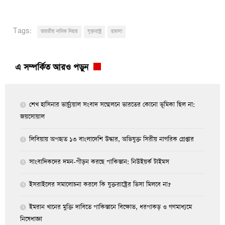
Tags:
ভারতীয় নাবিক নিহত
যুক্তরাষ্ট্র
হামলা
এ সম্পর্কিত আরও পড়ুন
শেখ হাসিনার ভার্চ্যুয়াল সংবাদ সম্মেলনে ভারতের কোনো ভূমিকা ছিল না:
জয়সোয়াল
লিবিয়ায় অপহৃত ১৩ বাংলাদেশি উদ্ধার, অভিযুক্ত সিরীয় নাগরিক গ্রেপ্তার
সাংবাদিকদের দমন-পীড়ন করছে পাকিস্তান: নিউইয়র্ক টাইমস
ইসরাইলের সমালোচনা করলে কি যুক্তরাষ্ট্রের ভিসা মিলবে না?
ইমরান খানের মুক্তি দাবিতে পাকিস্তানে বিক্ষোভ, ধরপাকড় ও গণমাধ্যমে
নিষেধাজ্ঞা