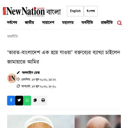
Skip
to
English
ই-পেপার
content
সর্বশেষ
জাতীয়
সারাদেশ
মহানগর
অর্থনীতি
রাজনীতি
আন্তর
রাজনীতি
‘ভারত-বাংলাদেশ এক হয়ে যাওয়া’ বক্তব্যের ব্যাখ্যা চাইলেন
জামায়াতে আমির
অনলাইন ডেস্ক
প্রকাশিত: ১৩ জুন ২০২৬, ১৫:২২
আপডেট: ১৩ জুন ২০২৬, ১৮:২০