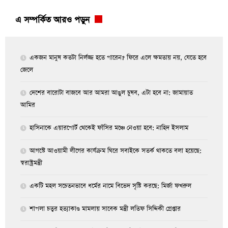
এ সম্পর্কিত আরও পড়ুন
একজন মানুষ কতটা নির্লজ্জ হতে পারেন? ফিরে এলে ক্ষমতায় নয়, যেতে হবে
জেলে
দেশের বারোটা বাজবে আর আমরা আঙুল চুষব, এটা হবে না: জামায়াত
আমির
হাসিনাকে এয়ারপোর্ট থেকেই ফাঁসির মঞ্চে নেওয়া হবে: নাহিদ ইসলাম
আগস্টে আওয়ামী লীগের কার্যক্রম ঘিরে সবাইকে সতর্ক থাকতে বলা হয়েছে:
স্বরাষ্ট্রমন্ত্রী
একটি মহল সচেতনভাবে ধর্মের নামে বিভেদ সৃষ্টি করছে: মির্জা ফখরুল
শাপলা চত্বর হত্যাকাণ্ড মামলায় সাবেক মন্ত্রী লতিফ সিদ্দিকী গ্রেপ্তার