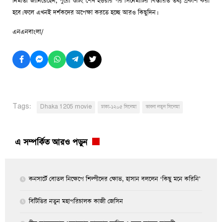
নির্মাতা জানিয়েছেন, পুরো শুটিং শেষ হওয়ার পর সিনেমাটির বিস্তারিত তথ্য প্রকাশ করা
হবে। ফলে এখনই দর্শকদের অপেক্ষা করতে হচ্ছে আরও কিছুদিন।
এনএনবাংলা/
Tags:
Dhaka 1205 movie
ঢাকা-১২০৫ সিনেমা
ভাবনা নতুন সিনেমা
এ সম্পর্কিত আরও পড়ুন
কনসার্টে বোতল নিক্ষেপে শিল্পীদের ক্ষোভ, হাসান বললেন ‘কিছু মনে করিনি’
বিটিভির নতুন মহাপরিচালক কাজী জেসিন