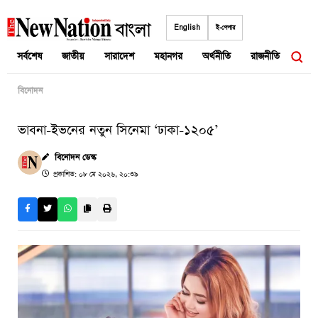
Skip
to
English
ই-পেপার
content
সর্বশেষ
জাতীয়
সারাদেশ
মহানগর
অর্থনীতি
রাজনীতি
আন্তর
বিনোদন
ভাবনা-ইভনের নতুন সিনেমা ‘ঢাকা-১২০৫’
বিনোদন ডেস্ক
প্রকাশিত: ০৮ মে ২০২৬, ২০:৩৯