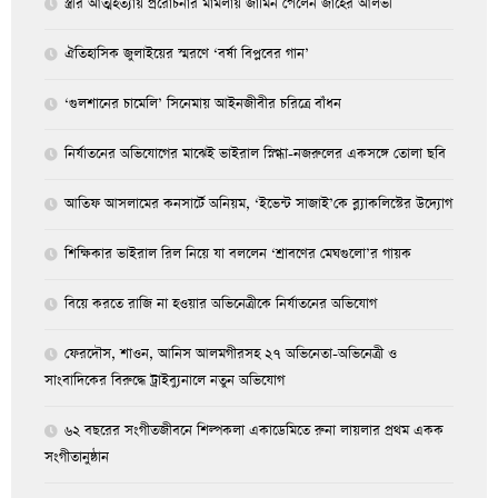
স্ত্রীর আত্মহত্যায় প্ররোচনার মামলায় জামিন পেলেন জাহের আলভী
ঐতিহাসিক জুলাইয়ের স্মরণে ‘বর্ষা বিপ্লবের গান’
‘গুলশানের চামেলি’ সিনেমায় আইনজীবীর চরিত্রে বাঁধন
নির্যাতনের অভিযোগের মাঝেই ভাইরাল স্নিগ্ধা-নজরুলের একসঙ্গে তোলা ছবি
আতিফ আসলামের কনসার্টে অনিয়ম, ‘ইভেন্ট সাজাই’কে ব্ল্যাকলিস্টের উদ্যোগ
শিক্ষিকার ভাইরাল রিল নিয়ে যা বললেন ‘শ্রাবণের মেঘগুলো’র গায়ক
বিয়ে করতে রাজি না হওয়ার অভিনেত্রীকে নির্যাতনের অভিযোগ
ফেরদৌস, শাওন, আনিস আলমগীরসহ ২৭ অভিনেতা-অভিনেত্রী ও
সাংবাদিকের বিরুদ্ধে ট্রাইব্যুনালে নতুন অভিযোগ
৬২ বছরের সংগীতজীবনে শিল্পকলা একাডেমিতে রুনা লায়লার প্রথম একক
সংগীতানুষ্ঠান