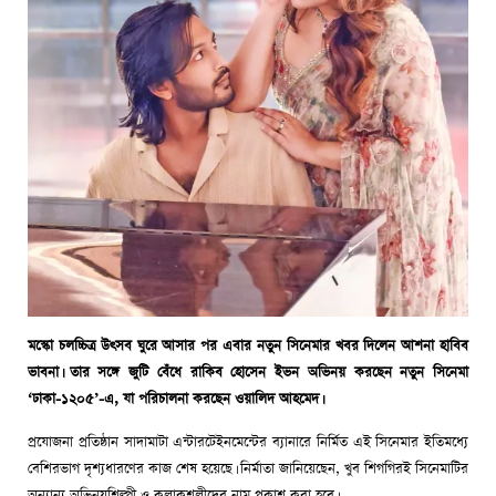
মস্কো চলচ্চিত্র উৎসব ঘুরে আসার পর এবার নতুন সিনেমার খবর দিলেন আশনা হাবিব
ভাবনা। তার সঙ্গে জুটি বেঁধে রাকিব হোসেন ইভন অভিনয় করছেন নতুন সিনেমা
‘ঢাকা-১২০৫’-এ, যা পরিচালনা করছেন ওয়ালিদ আহমেদ।
প্রযোজনা প্রতিষ্ঠান সাদামাটা এন্টারটেইনমেন্টের ব্যানারে নির্মিত এই সিনেমার ইতিমধ্যে
বেশিরভাগ দৃশ্যধারণের কাজ শেষ হয়েছে। নির্মাতা জানিয়েছেন, খুব শিগগিরই সিনেমাটির
অন্যান্য অভিনয়শিল্পী ও কলাকুশলীদের নাম প্রকাশ করা হবে।