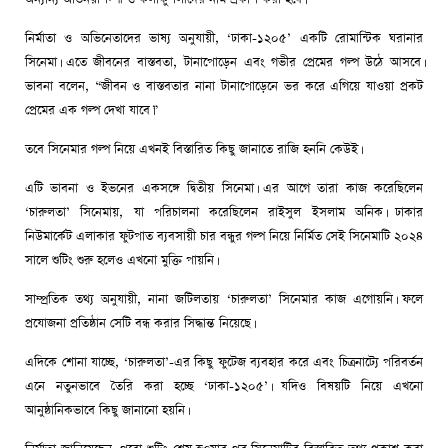
নির্মাতা ও অভিনেতাদের ভাষ্য অনুযায়ী, ‘ঢাকা-১২০৫’ একটি রোমান্টিক ঘরানার
সিনেমা। এতে জীবনের বাস্তবতা, টানাপোড়েন এবং গভীর প্রেমের গল্প উঠে আসবে।
ভাবনা বলেন, “জীবন ও বাস্তবতার নানা টানাপোড়েনে ভর করে এগিয়ে যাওয়া প্রকট
প্রেমের এক গল্প দেখা যাবে।”
তবে সিনেমার গল্প নিয়ে এখনই বিস্তারিত কিছু জানাতে রাজি হননি কেউই।
এটি ভাবনা ও ইভনের একসঙ্গে দ্বিতীয় সিনেমা। এর আগে তারা কাজ করেছিলেন
‘চারুলতা’ সিনেমায়, যা পরিচালনা করেছিলেন রাইসুল ইসলাম অনিক। ঢাকার
নিউমার্কেট এলাকার ফুটপাত ব্যবসায়ী চার বন্ধুর গল্প নিয়ে নির্মিত সেই সিনেমাটি ২০২৪
সালে শুটিং শুরু হলেও এখনো মুক্তি পায়নি।
সাম্প্রতিক তথ্য অনুযায়ী, নানা জটিলতায় ‘চারুলতা’ সিনেমার কাজ এগোয়নি। ফলে
প্রযোজনা প্রতিষ্ঠান সেটি বন্ধ করার সিদ্ধান্ত নিয়েছে।
এদিকে শোনা যাচ্ছে, ‘চারুলতা’-এর কিছু ফুটেজ ব্যবহার করে এবং চিত্রনাট্যে পরিবর্তন
এনে নতুনভাবে তৈরি করা হচ্ছে ‘ঢাকা-১২০৫’। যদিও বিষয়টি নিয়ে এখনো
আনুষ্ঠানিকভাবে কিছু জানানো হয়নি।