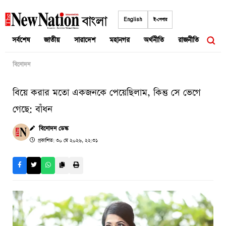
Skip
to
English
ই-পেপার
content
সর্বশেষ
জাতীয়
সারাদেশ
মহানগর
অর্থনীতি
রাজনীতি
আন্তর
বিনোদন
বিয়ে করার মতো একজনকে পেয়েছিলাম, কিন্তু সে ভেগে
গেছে: বাঁধন
বিনোদন ডেস্ক
প্রকাশিত: ৩০ মে ২০২৬, ২২:৩১