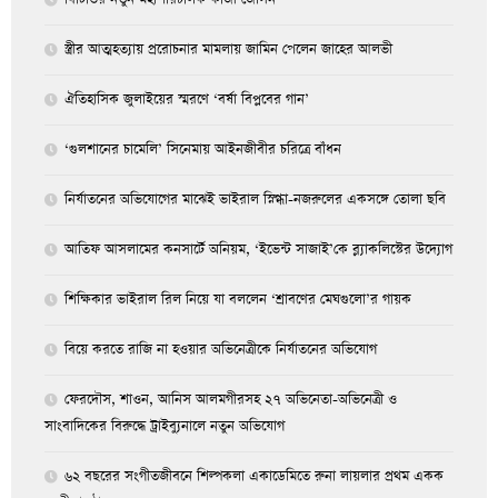
স্ত্রীর আত্মহত্যায় প্ররোচনার মামলায় জামিন পেলেন জাহের আলভী
ঐতিহাসিক জুলাইয়ের স্মরণে ‘বর্ষা বিপ্লবের গান’
‘গুলশানের চামেলি’ সিনেমায় আইনজীবীর চরিত্রে বাঁধন
নির্যাতনের অভিযোগের মাঝেই ভাইরাল স্নিগ্ধা-নজরুলের একসঙ্গে তোলা ছবি
আতিফ আসলামের কনসার্টে অনিয়ম, ‘ইভেন্ট সাজাই’কে ব্ল্যাকলিস্টের উদ্যোগ
শিক্ষিকার ভাইরাল রিল নিয়ে যা বললেন ‘শ্রাবণের মেঘগুলো’র গায়ক
বিয়ে করতে রাজি না হওয়ার অভিনেত্রীকে নির্যাতনের অভিযোগ
ফেরদৌস, শাওন, আনিস আলমগীরসহ ২৭ অভিনেতা-অভিনেত্রী ও
সাংবাদিকের বিরুদ্ধে ট্রাইব্যুনালে নতুন অভিযোগ
৬২ বছরের সংগীতজীবনে শিল্পকলা একাডেমিতে রুনা লায়লার প্রথম একক