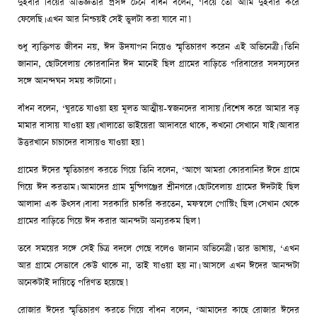
দুইবার বিয়ের অভিজ্ঞতার প্রসঙ্গ টেনে বাঁধন বলেন, ‘বিয়ে তো আমি দুইবার করে
ফেলেছি। এখন আর নিশ্চয়ই সেই ভুলটা করা যাবে না।’
শুধু ব্যক্তিগত জীবন নয়, ঈদ উদযাপন নিয়েও স্মৃতিচারণ করেন এই অভিনেত্রী। তিনি
জানান, ছোটবেলায় কোরবানির ঈদ মানেই ছিল গ্রামের বাড়িতে পরিবারের সদস্যদের
সঙ্গে আনন্দঘন সময় কাটানো।
বাঁধন বলেন, ‘ঘুরতে যাওয়া হয় মূলত আত্মীয়-স্বজনদের বাসায়। বিশেষ করে আমার বড়
মামার বাসায় যাওয়া হয়। খালাতো ভাইয়েরা আদাবরে থাকে, কখনো সেখানে যাই। আবার
উত্তরখানে চাচাদের বাসায়ও যাওয়া হয়।’
গ্রামের ঈদের স্মৃতিচারণ করতে গিয়ে তিনি বলেন, ‘আগে আমরা কোরবানির ঈদে গ্রামে
গিয়ে ঈদ করতাম। আমাদের গ্রাম মুন্সিগঞ্জের শ্রীনগরে। ছোটবেলায় গ্রামের ঈদটাই ছিল
আলাদা এক উৎসব। বাবা সরকারি চাকরি করতেন, মফস্বলে পোস্টিং ছিল। সেখান থেকে
গ্রামের বাড়িতে গিয়ে ঈদ করার আনন্দটা অন্যরকম ছিল।’
তবে সময়ের সঙ্গে সেই চিত্র বদলে গেছে বলেও জানান অভিনেত্রী। তার ভাষায়, ‘এখন
আর গ্রামে সেভাবে কেউ থাকে না, তাই যাওয়া হয় না। আসলে এখন ঈদের আনন্দটা
অনেকটাই দায়িত্বে পরিণত হয়েছে।’
রোজার ঈদের স্মৃতিচারণ করতে গিয়ে বাঁধন বলেন, ‘আমাদের কাছে রোজার ঈদের