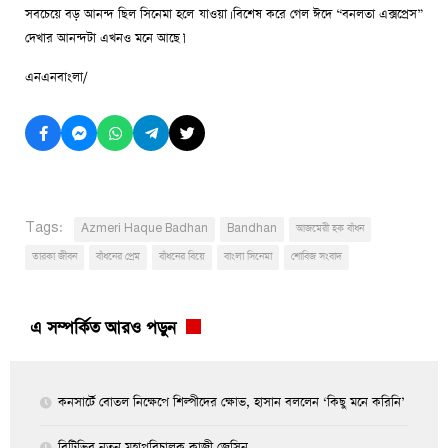
সবচেয়ে বড় আনন্দ ছিল সিনেমা হলে যাওয়া। বিশেষ করে গেল ঈদে “বনলতা এক্সপ্রেস”
দেখার আনন্দটা এখনও মনে আছে।’
এনএনবাংলা/
Tags:
Azmeri Haque Badhan
Bandhan
আজমেরী হক বাঁধন
তারকা জীবন
বাঁধনের প্রেম
বাঁধনের বিয়ে
বাংলা সিনেমা
শোবিজ সংবাদ
এ সম্পর্কিত আরও পড়ুন
কনসার্টে বোতল নিক্ষেপে শিল্পীদের ক্ষোভ, হাসান বললেন ‘কিছু মনে করিনি’
বিটিভির নতুন মহাপরিচালক কাজী জেসিন