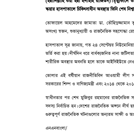
(ইন্নালিল্লাহি ওয়া ইন্না ইলাইহি রাজিউন)। মৃত্যু
স্কয়ার হাসপাতালে চিকিৎসাধীন অবস্থায় তিনি শেষ নিশ্ব
তোফায়েল আহমেদের জামাতা ডা. তৌহিদুজ্জামান তুহ
অসংখ্য স্বজন, শুভানুধ্যায়ী ও রাজনৈতিক সহযোদ্ধা রে
হাসপাতাল সূত্র জানায়, গত ২৪ সেপ্টেম্বর নিউমোনিয়া
ভর্তি করা হয়। দীর্ঘদিন ধরে বার্ধক্যজনিত নানা জটি
শারীরিক অবস্থার অবনতি হলে তাকে আইসিইউতে নেওয়া
ভোলার এই বর্ষীয়ান রাজনীতিবিদ আওয়ামী লীগ সরকার
সরকারের শিল্প ও বাণিজ্যমন্ত্রী এবং ২০১৪ থেকে ২০১৮ স
স্বাধীনতার পর শেখ মুজিবুর রহমানের রাজনৈতিক
সদস্য নির্বাচিত হন। দেশের রাজনৈতিক অঙ্গনে দীর
গুরুত্বপূর্ণ রাজনৈতিক ঘটনাগুলোর অন্যতম সাক্ষী ও অ
এনএনবাংলা/