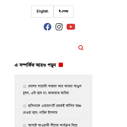
English
ই-পেপার
fab
fab
fab
fa-
fa-
fa-
facebook
instagram
youtube
এ সম্পর্কিত আরও পড়ুন
দেশের বারোটা বাজবে আর আমরা আঙুল
চুষব, এটা হবে না: জামায়াত আমির
হাসিনাকে এয়ারপোর্ট থেকেই ফাঁসির মঞ্চে
নেওয়া হবে: নাহিদ ইসলাম
আগস্টে আওয়ামী লীগের কার্যক্রম ঘিরে