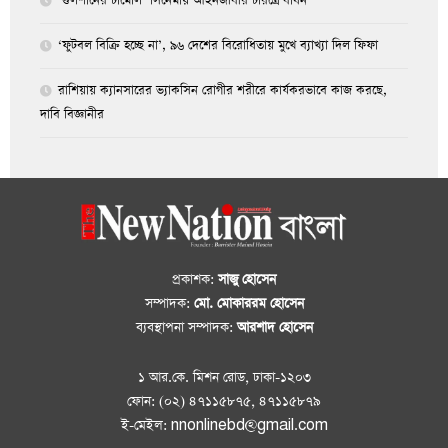
‘গুলশানের চামেলি’ সিনেমায় আইনজীবীর চরিত্রে বাঁধন
‘ফুটবল বিক্রি হচ্ছে না’, ৯৬ দেশের বিরোধিতায় মুখে ব্যাখ্যা দিল ফিফা
রাশিয়ায় ক্যানসারের ভ্যাকসিন রোগীর শরীরে কার্যকরভাবে কাজ করছে,
দাবি বিজ্ঞানীর
প্রকাশক:
সাজু হোসেন
সম্পাদক:
মো. মোকাররম হোসেন
ব্যবস্থাপনা সম্পাদক:
আরশাদ হোসেন
১ আর.কে. মিশন রোড, ঢাকা-১২০৩
ফোন: (০২) ৪৭১১৫৮৭৫, ৪৭১১৫৮৭৯
ই-মেইল: nnonlinebd@gmail.com