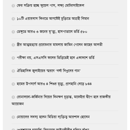
ফের সক্রিয় হচ্ছে ফুয়েল পাস, লক্ষ্য মোটরসাইকেল
১০টি এয়ারবাস কিনতে আগস্টেই চুক্তিতে আগ্রহী বিমান
ডেঙ্গুতে আরও ৩ জনের মৃ’ত্যু, হাসপাতালে ভর্তি ৫৮০
স্ত্রীর আত্মহত্যায় প্ররোচনার মামলায় জামিন পেলেন জাহের আলভী
পরীক্ষা নয়, এসএসসি ফলের ভিত্তিতেই হবে একাদশে ভর্তি
ঐতিহাসিক জুলাইয়ের স্মরণে ‘বর্ষা বিপ্লবের গান’
হামের উপসর্গে আরও ৪ শিশুর মৃত্যু, প্রাণহানি বেড়ে ৮৪৪
রোনালদো-জর্জিনার বিয়ের দিনক্ষণ চূড়ান্ত, মাদেইরা দ্বীপে হবে রাজকীয়
আয়োজন
নোয়াবের সদস্য হলেন মিডিয়া ব্যক্তিত্ব আরশাদ হোসেন