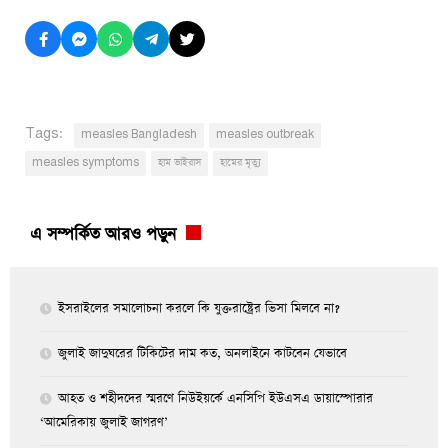
Tags:
measles Bangladesh
measles outbreak
measles symptoms
হাম ভাইরাস
হামের মৃত্যু
এ সম্পর্কিত আরও পড়ুন
ইসরাইলের সমালোচনা করলে কি যুক্তরাষ্ট্রের ভিসা মিলবে না?
জুলাই জাদুঘরের টিকিটের দাম কত, অনলাইনে কাটবেন যেভাবে
আহত ও শহীদদের স্মরণে নিউইয়র্কে এনসিপি ইউএসএ ডায়াস্পোরার
‘আমেরিকায় জুলাই জাগরণ’