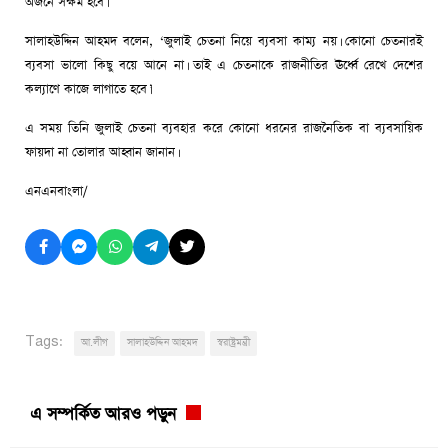
অর্জনে সক্ষম হবে।
সালাহউদ্দিন আহমদ বলেন, ‘জুলাই চেতনা নিয়ে ব্যবসা কাম্য নয়। কোনো চেতনারই
ব্যবসা ভালো কিছু বয়ে আনে না। তাই এ চেতনাকে রাজনীতির ঊর্ধ্বে রেখে দেশের
কল্যাণে কাজে লাগাতে হবে।’
এ সময় তিনি জুলাই চেতনা ব্যবহার করে কোনো ধরনের রাজনৈতিক বা ব্যবসায়িক
ফায়দা না তোলার আহ্বান জানান।
এনএনবাংলা/
Tags:
আ.লীগ
সালাহউদ্দিন আহমদ
স্বরাষ্ট্রমন্ত্রী
এ সম্পর্কিত আরও পড়ুন