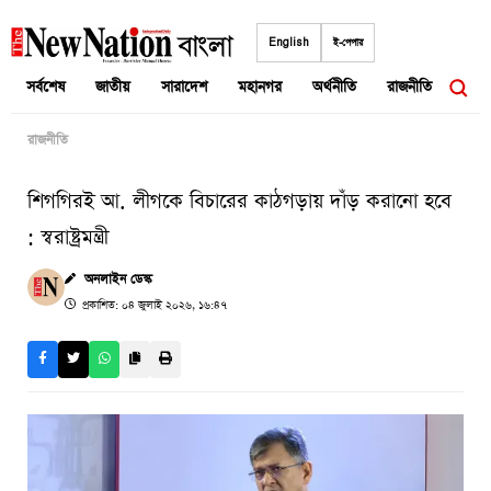
Skip
to
English
ই-পেপার
content
সর্বশেষ
জাতীয়
সারাদেশ
মহানগর
অর্থনীতি
রাজনীতি
আন্তর
রাজনীতি
শিগগিরই আ. লীগকে বিচারের কাঠগড়ায় দাঁড় করানো হবে
: স্বরাষ্ট্রমন্ত্রী
অনলাইন ডেস্ক
প্রকাশিত: ০৪ জুলাই ২০২৬, ১৬:৪৭