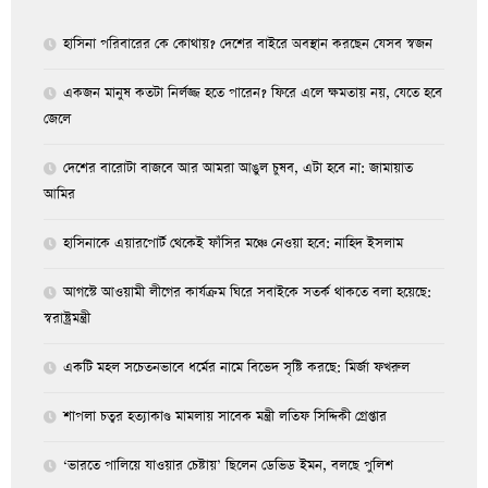
হাসিনা পরিবারের কে কোথায়? দেশের বাইরে অবস্থান করছেন যেসব স্বজন
একজন মানুষ কতটা নির্লজ্জ হতে পারেন? ফিরে এলে ক্ষমতায় নয়, যেতে হবে
জেলে
দেশের বারোটা বাজবে আর আমরা আঙুল চুষব, এটা হবে না: জামায়াত
আমির
হাসিনাকে এয়ারপোর্ট থেকেই ফাঁসির মঞ্চে নেওয়া হবে: নাহিদ ইসলাম
আগস্টে আওয়ামী লীগের কার্যক্রম ঘিরে সবাইকে সতর্ক থাকতে বলা হয়েছে:
স্বরাষ্ট্রমন্ত্রী
একটি মহল সচেতনভাবে ধর্মের নামে বিভেদ সৃষ্টি করছে: মির্জা ফখরুল
শাপলা চত্বর হত্যাকাণ্ড মামলায় সাবেক মন্ত্রী লতিফ সিদ্দিকী গ্রেপ্তার
‘ভারতে পালিয়ে যাওয়ার চেষ্টায়’ ছিলেন ডেভিড ইমন, বলছে পুলিশ