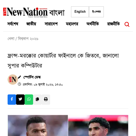
Skip
to
English
ই-পেপার
content
সর্বশেষ
জাতীয়
সারাদেশ
মহানগর
অর্থনীতি
রাজনীতি
আন্তর
খেলা
/
বিশ্বকাপ ২০২৬
ফ্রান্স-মরক্কোর কোয়ার্টার ফাইনালে কে জিতবে, জানালো
সুপার কম্পিউটার
স্পোর্টস ডেস্ক
প্রকাশিত: ০৯ জুলাই ২০২৬, ১৩:৫০