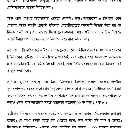
ও হাকিম জিয়েশদের নেতৃত্বে মরক্কোর লক্ষ্য আরেকটি চমক দেখিয়ে আবারও
সেমিফাইনালে জায়গা নিশ্চিত করা।
ম্যাচ শুরুর আগেই আলোচনায় এসেছে রেফারিং ইস্যু। আর্জেন্টিনা ও মিশরের শেষ
ষোলোর ম্যাচে ফরাসি রেফারি ফ্রাঁসোয়া লেতেক্সিয়েরের কয়েকটি সিদ্ধান্ত নিয়ে ব্যাপক
বিতর্ক তৈরি হয়। এর মধ্যেই ফিফা ফ্রান্স–মরক্কো ম্যাচ পরিচালনার দায়িত্ব দিয়েছে
আর্জেন্টিনার রেফারিং দলকে, যা নিয়েও চলছে নানা আলোচনা।
তবে এসব বিতর্ককে গুরুত্ব দিতে নারাজ ফ্রান্সের কোচ দিদিয়ের দেশম। সংবাদ সম্মেলনে
তিনি বলেন, ফুটবলে বিতর্কিত সিদ্ধান্ত থাকবেই। তবে তাদের পুরো মনোযোগ মরক্কোকে
হারিয়ে সেমিফাইনালে ওঠার দিকেই। একই সঙ্গে তিনি রেফারিদের প্রতি নিজের পূর্ণ
আস্থার কথাও জানান।
এদিকে ম্যাচের সম্ভাব্য ফল নিয়ে নিজেদের বিশ্লেষণ প্রকাশ করেছে অপটার
সুপারকম্পিউটার। ২৫ হাজারবার সিমুলেশন চালিয়ে তারা দেখেছে, নির্ধারিত ৯০ মিনিটে
ফ্রান্সের জয়ের সম্ভাবনা ৬১ দশমিক ৭ শতাংশ। মরক্কোর জয়ের সম্ভাবনা ১৬ দশমিক ২
শতাংশ। আর ম্যাচ অতিরিক্ত সময়ে গড়ানোর সম্ভাবনা ২২ দশমিক ১ শতাংশ।
অতীতের পরিসংখ্যানও ফ্রান্সের পক্ষেই কথা বলছে। দুই দল এখন পর্যন্ত ছয়বার মুখোমুখি
হয়েছে। এর মধ্যে চারটি ম্যাচে জয় পেয়েছে ফ্রান্স, আর বাকি দুটি ম্যাচ ড্র হয়েছে।
বিশ্বকাপের ইতিহাসেও একবার দেখা হয়েছিল দুই দলের। ২০২২ সালের আসরের