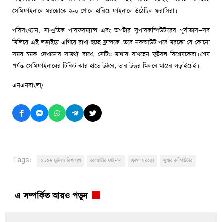
সেমিফাইনালে মরক্কোকে ২-০ গোলে হারিয়ে ফাইনালে উঠেছিল ফরাসিরা।
পরিসংখ্যান, সাম্প্রতিক পারফরম্যান্স এবং অপটার সুপারকম্পিউটারের পূর্বাভাস—সব
মিলিয়ে এই লড়াইয়ে এগিয়ে রাখা হচ্ছে ফ্রান্সকে। তবে নকআউট পর্বে মরক্কো যে কোনো
সময় চমক দেখানোর সামর্থ্য রাখে, সেটিও মাথায় রাখছেন ফুটবল বিশ্লেষকেরা। শেষ
পর্যন্ত সেমিফাইনালের টিকিট কার হাতে উঠবে, তার উত্তর মিলবে মাঠের লড়াইয়েই।
এনএনবাংলা/
Tags:
২০২৬ ফুটবল বিশ্বকাপ
কোয়ার্টার ফাইনাল
ফ্রান্স-মরক্কো
সুপার কম্পিউটার
এ সম্পর্কিত আরও পড়ুন