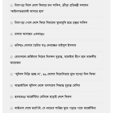
নিরাপত্তা দিলে দেশে ফিরতে চান সাকিব, ক্রীড়া প্রতিমন্ত্রী বললেন
‘আইনগতভাবেই আসতে হবে’
নিরাপত্তা পেলে দেশে ফিরে বিচারের মুখোমুখি হতে প্রস্তুত সাকিব
ঢাকায় আসছেন এমবাপ্পে?
ভবিষ্যৎ বোলার তৈরির স্বপ্ন দেখাচ্ছেন রাইসুল ইসলাম
রোনালদো-জর্জিনার বিয়ের দিনক্ষণ চূড়ান্ত, মাদেইরা দ্বীপে হবে রাজকীয়
আয়োজন
‘ফুটবল বিক্রি হচ্ছে না’, ৯৬ দেশের বিরোধিতায় মুখে ব্যাখ্যা দিল ফিফা
আন্তর্জাতিক ফুটবল থেকে অবসরের সিদ্ধান্ত চূড়ান্ত মেসির
হৃদয়ভাঙা আর্জেন্টিনা মেসিকে ছাড়াই দেশে ফিরল
ফাইনাল শেষে মারপিট: যে ধরনের শাস্তির মুখে পড়তে পারে আর্জেন্টিনা