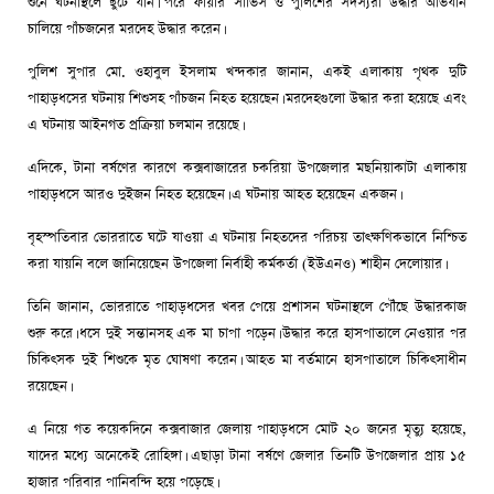
শুনে ঘটনাস্থলে ছুটে যান। পরে ফায়ার সার্ভিস ও পুলিশের সদস্যরা উদ্ধার অভিযান
চালিয়ে পাঁচজনের মরদেহ উদ্ধার করেন।
পুলিশ সুপার মো. ওহাবুল ইসলাম খন্দকার জানান, একই এলাকায় পৃথক দুটি
পাহাড়ধসের ঘটনায় শিশুসহ পাঁচজন নিহত হয়েছেন। মরদেহগুলো উদ্ধার করা হয়েছে এবং
এ ঘটনায় আইনগত প্রক্রিয়া চলমান রয়েছে।
এদিকে, টানা বর্ষণের কারণে কক্সবাজারের চকরিয়া উপজেলার মছনিয়াকাটা এলাকায়
পাহাড়ধসে আরও দুইজন নিহত হয়েছেন। এ ঘটনায় আহত হয়েছেন একজন।
বৃহস্পতিবার ভোররাতে ঘটে যাওয়া এ ঘটনায় নিহতদের পরিচয় তাৎক্ষণিকভাবে নিশ্চিত
করা যায়নি বলে জানিয়েছেন উপজেলা নির্বাহী কর্মকর্তা (ইউএনও) শাহীন দেলোয়ার।
তিনি জানান, ভোররাতে পাহাড়ধসের খবর পেয়ে প্রশাসন ঘটনাস্থলে পৌঁছে উদ্ধারকাজ
শুরু করে। ধসে দুই সন্তানসহ এক মা চাপা পড়েন। উদ্ধার করে হাসপাতালে নেওয়ার পর
চিকিৎসক দুই শিশুকে মৃত ঘোষণা করেন। আহত মা বর্তমানে হাসপাতালে চিকিৎসাধীন
রয়েছেন।
এ নিয়ে গত কয়েকদিনে কক্সবাজার জেলায় পাহাড়ধসে মোট ২০ জনের মৃত্যু হয়েছে,
যাদের মধ্যে অনেকেই রোহিঙ্গা। এছাড়া টানা বর্ষণে জেলার তিনটি উপজেলার প্রায় ১৫
হাজার পরিবার পানিবন্দি হয়ে পড়েছে।