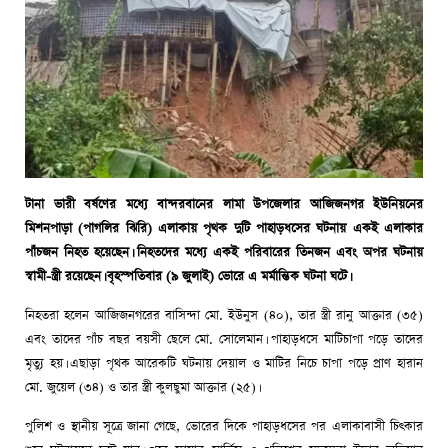
টানা ভারী বর্ষণের মধ্যে বান্দরবানের লামা উপজেলার আজিজনগর ইউনিয়নের
মিশনপাড়া (পাগলির ঝিরি) এলাকায় পৃথক দুটি পাহাড়ধসের ঘটনায় একই এলাকার
পাঁচজন নিহত হয়েছেন। নিহতদের মধ্যে একই পরিবারের তিনজন এবং অপর ঘটনায়
স্বামী-স্ত্রী রয়েছেন। বৃহস্পতিবার (৯ জুলাই) ভোরে এ মর্মান্তিক ঘটনা ঘটে।
নিহতরা হলেন আজিজনগরের বাসিন্দা মো. ইউনুস (৪০), তার স্ত্রী রানু আক্তার (৩৫)
এবং তাদের পাঁচ বছর বয়সী ছেলে মো. সোলেমান। পাহাড়ধসে মাটিচাপা পড়ে তাদের
মৃত্যু হয়। এছাড়া পৃথক আরেকটি ঘটনায় দেয়াল ও মাটির নিচে চাপা পড়ে প্রাণ হারান
মো. জুয়েল (৩৪) ও তার স্ত্রী কুলছুমা আক্তার (২৫)।
পুলিশ ও স্থানীয় সূত্রে জানা গেছে, ভোরের দিকে পাহাড়ধসের পর এলাকাবাসী চিৎকার