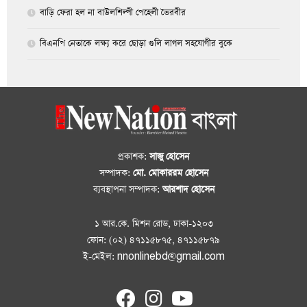
বাড়ি ফেরা হল না বাউলশিল্পী পেহেলী ভৈরবীর
বিএনপি নেতাকে লক্ষ্য করে ছোড়া গুলি লাগল সহযোগীর বুকে
প্রকাশক:
সাজু হোসেন
সম্পাদক:
মো. মোকাররম হোসেন
ব্যবস্থাপনা সম্পাদক:
আরশাদ হোসেন
১ আর.কে. মিশন রোড, ঢাকা-১২০৩
ফোন: (০২) ৪৭১১৫৮৭৫, ৪৭১১৫৮৭৯
ই-মেইল: nnonlinebd@gmail.com
fab
fab
fab