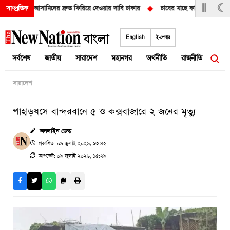
Ⅱ
☾
দি হত্যার আসামিদের দ্রুত ফিরিয়ে দেওয়ার দাবি ঢাকার
◆
চাষের মাছে কাদা-কাদা গন্ধ হয় ক
সাম্প্রতিক
Skip
to
English
ই-পেপার
content
সর্বশেষ
জাতীয়
সারাদেশ
মহানগর
অর্থনীতি
রাজনীতি
আন্তর
সারাদেশ
পাহাড়ধসে বান্দরবানে ৫ ও কক্সবাজারে ২ জনের মৃত্যু
অনলাইন ডেস্ক
প্রকাশিত: ০৯ জুলাই ২০২৬, ১৩:৪২
আপডেট: ০৯ জুলাই ২০২৬, ১৫:২৯