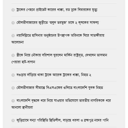
ট্রাকের পেছনে প্রাইভেট কারের ধাক্কা, রড ঢুকে বিচারকের মৃত্যু
মৌলভীবাজারের জুড়ীতে ‘হলুদ তরমুজ’ চাষে ২ কৃষকের সাফল্য
নয়াদিল্লিতে হাসিনার অনুষ্ঠানের উপস্থাপক অরিনকে ঘিরে সাতক্ষীরায়
আলোচনা
স্ত্রীকে নিয়ে নৌকায় বরিশাল ঘুরলেন মার্কিন রাষ্ট্রদূত, দেখলেন ভাসমান
পেয়ারা হাট-বাগান
বগুড়ায় দাঁড়িয়ে থাকা ট্রাকে আরেক ট্রাকের ধাক্কা, নিহত ২
মৌলভীবাজার সীমান্তে বিএসএফের গুলিতে বাংলাদেশি যুবক নিহত
বাংলাদেশি বৃদ্ধকে ধরে নিয়ে যাওয়ার অভিযোগে ভারতীয় নাগরিককে ধরে
আনলো স্থানীয়রা
কুড়িগ্রামে বন্যা পরিস্থিতি স্থিতিশীল, বাড়ছে ধরলা ও ব্রহ্মপুত্র নদের পানি