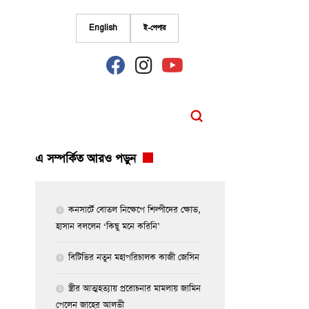
English
ই-পেপার
fab
fab
fab
fa-
fa-
fa-
facebook
instagram
youtube
এ সম্পর্কিত আরও পড়ুন
কনসার্টে বোতল নিক্ষেপে শিল্পীদের ক্ষোভ,
হাসান বললেন ‘কিছু মনে করিনি’
বিটিভির নতুন মহাপরিচালক কাজী জেসিন
স্ত্রীর আত্মহত্যায় প্ররোচনার মামলায় জামিন
পেলেন জাহের আলভী