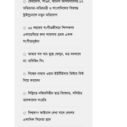
ফেরদৌস, শাওন, আনিস আলমগীরসহ ২৭
অভিনেতা-অভিনেত্রী ও সাংবাদিকের বিরুদ্ধে
ট্রাইব্যুনালে নতুন অভিযোগ
৬২ বছরের সংগীতজীবনে শিল্পকলা
একাডেমিতে রুনা লায়লার প্রথম একক
সংগীতানুষ্ঠান
আমার সব গান মুছে ফেলুন, মত বদলাবে
না: অরিজিৎ সিং
বিশ্বের নাম্বার ওয়ান ইউটিউবার মিস্টার বিস্ট
বিয়ে করলেন
দিল্লিতে নজিরবিহীন ছাত্র বিক্ষোভ, বলিউড
তারকাদের সংহতি
বিশ্বকাপ ফাইনাল দেখা যাবে দেশের
একাধিক সিনেমা হলে