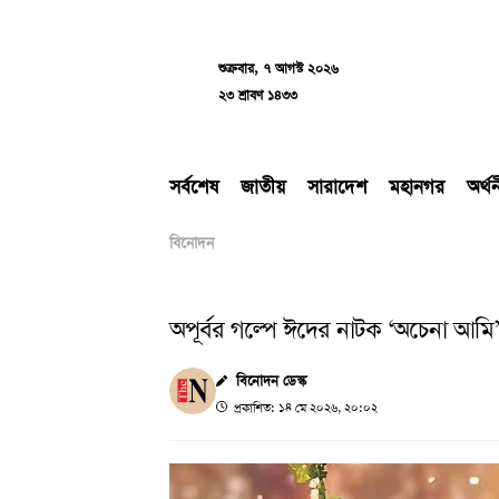
Skip
to
content
শুক্রবার, ৭ আগস্ট ২০২৬
২৩ শ্রাবণ ১৪৩৩
সর্বশেষ
জাতীয়
সারাদেশ
মহানগর
অর্থ
বিনোদন
অপূর্বর গল্পে ঈদের নাটক ‘অচেনা আমি’,
বিনোদন ডেস্ক
প্রকাশিত: ১৪ মে ২০২৬, ২০:০২