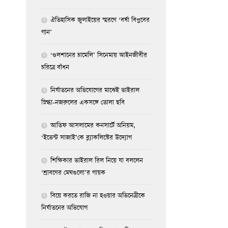
ঐতিহাসিক জুলাইয়ের স্মরণে ‘বর্ষা বিপ্লবের
গান’
‘গুলশানের চামেলি’ সিনেমায় আইনজীবীর
চরিত্রে বাঁধন
নির্যাতনের অভিযোগের মাঝেই ভাইরাল
স্নিগ্ধা-নজরুলের একসঙ্গে তোলা ছবি
আতিফ আসলামের কনসার্টে অনিয়ম,
‘ইভেন্ট সাজাই’কে ব্ল্যাকলিস্টের উদ্যোগ
শিক্ষিকার ভাইরাল রিল নিয়ে যা বললেন
‘শ্রাবণের মেঘগুলো’র গায়ক
বিয়ে করতে রাজি না হওয়ার অভিনেত্রীকে
নির্যাতনের অভিযোগ