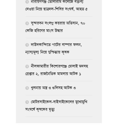
নারায়ণগঞ্জ তোলারাম কলেজে বক্তব্য
দেওয়া নিয়ে ছাত্রদল-শিবির সংঘর্ষ, আহত ৫
সুন্দরবন সংলগ্ন কয়রায় অভিযান, ৭০
কেজি হরিণের মাংস উদ্ধার
দাউদকান্দিতে পাটের বাম্পার ফলন,
ন্যায্যমূল্য নিয়ে দুশ্চিন্তায় কৃষক
নীলফামারীর কিশোরগঞ্জে চোলাই মদসহ
গ্রেপ্তার ২, রাজনৈতিক মামলায় আটক ১
খুলনায় অস্ত্র ও গুলিসহ আটক ৩
মোটরসাইকেল-বাইসাইকেলের মুখোমুখি
সংঘর্ষে কৃষকের মৃত্যু