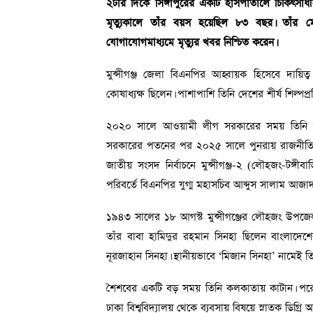
২টার দিকে সিঙ্গাপুরের একটি হাসপাতালে চিকিৎসাধীন 
মৃত্যুকালে তাঁর বয়স হয়েছিল ৮৩ বছর। তাঁর ম
যোগাযোগমাধ্যমে মৃত্যুর খবর নিশ্চিত করেন।
মুন্সীগঞ্জ জেলা বিএনপির আহ্বায়ক হিসেবে দায়িত্
কোষাধ্যক্ষ ছিলেন। পাশাপাশি তিনি দেশের শীর্ষ শিল্পপ
২০২০ সালে আওয়ামী লীগ সরকারের সময় তিনি সক
সরকারের পতনের পর ২০২৫ সালে পুনরায় রাজনীতিতে স
জাতীয় সংসদ নির্বাচনে মুন্সীগঞ্জ-২ (লৌহজং-টঙ্
পরিবর্তে বিএনপির যুগ্ম মহাসচিব আব্দুস সালাম আজা
১৯৪৩ সালের ১৮ আগস্ট মুন্সীগঞ্জের লৌহজং উপজেলা
তাঁর বাবা হামিদুর রহমান সিনহা ছিলেন বাংলাদেশের
নূরজাহান সিনহা। স্থানীয়ভাবে ‘মিজান সিনহা’ নামেই ত
শৈশবের একটি বড় সময় তিনি কলকাতায় কাটান। পরে ন
ঢাকা বিশ্ববিদ্যালয় থেকে ব্যবসায় বিষয়ে স্নাতক ডিগ্র