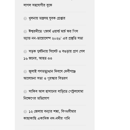
লাগল সহযোগীর বুকে
খুলনায় অস্ত্রসহ যুবক গ্রেপ্তার
ঈশ্বরদীতে ‘ফোর্থ ওয়ার্ল্ড মার্চ ফর পিস
অ্যান্ড নন-ভায়োলেন্স ২০২৬’ এর প্রস্তুতি সভা
সড়ক দুর্ঘটনায় সিলেট ও বগুড়ায় প্রাণ গেল
১৬ জনের, আহত ৩৩
জুলাই গণঅভ্যুত্থান দিবসে দেবীগঞ্জে
আলোচনা সভা ও পুরস্কার বিতরণ
সাকিব আল হাসানের বাড়িতে পেট্রলবোমা
নিক্ষেপের অভিযোগ
১২ জেলায় বন্যার শঙ্কা, বিপৎসীমার
কাছাকাছি একাধিক নদ-নদীর পানি