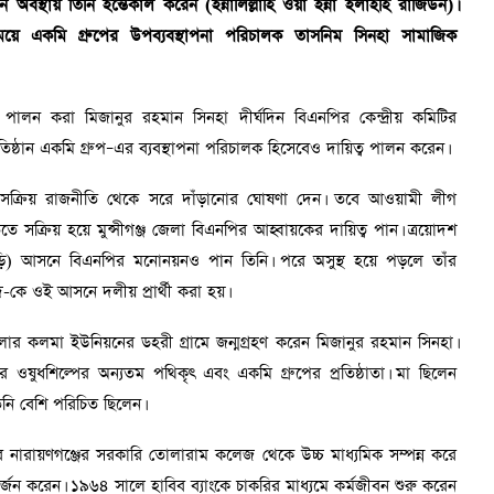
অবস্থায় তিনি ইন্তেকাল করেন (ইন্নালিল্লাহি ওয়া ইন্না ইলাইহি রাজিউন)।
েয়ে একমি গ্রুপের উপব্যবস্থাপনা পরিচালক তাসনিম সিনহা সামাজিক
ব পালন করা মিজানুর রহমান সিনহা দীর্ঘদিন বিএনপির কেন্দ্রীয় কমিটির
্রতিষ্ঠান একমি গ্রুপ–এর ব্যবস্থাপনা পরিচালক হিসেবেও দায়িত্ব পালন করেন।
্রিয় রাজনীতি থেকে সরে দাঁড়ানোর ঘোষণা দেন। তবে আওয়ামী লীগ
ক্রিয় হয়ে মুন্সীগঞ্জ জেলা বিএনপির আহ্বায়কের দায়িত্ব পান। ত্রয়োদশ
গীবাড়ি) আসনে বিএনপির মনোনয়নও পান তিনি। পরে অসুস্থ হয়ে পড়লে তাঁর
দ-কে ওই আসনে দলীয় প্রার্থী করা হয়।
র কলমা ইউনিয়নের ডহরী গ্রামে জন্মগ্রহণ করেন মিজানুর রহমান সিনহা।
 ওষুধশিল্পের অন্যতম পথিকৃৎ এবং একমি গ্রুপের প্রতিষ্ঠাতা। মা ছিলেন
িনি বেশি পরিচিত ছিলেন।
ারায়ণগঞ্জের সরকারি তোলারাম কলেজ থেকে উচ্চ মাধ্যমিক সম্পন্ন করে
ি অর্জন করেন। ১৯৬৪ সালে হাবিব ব্যাংকে চাকরির মাধ্যমে কর্মজীবন শুরু করেন