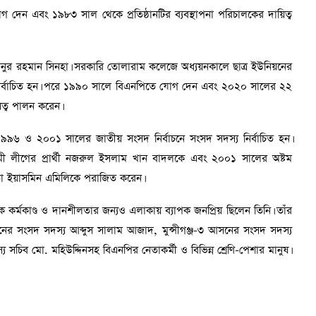
গ দেন এবং ১৯৮৩ সাল থেকে প্রতিষ্ঠানটির ব্যবস্থাপনা পরিচালকের দায়িত্ব
িজানুর রহমান সিনহা। সরকারি তোলারাম কলেজে অধ্যয়নকালে ছাত্র ইউনিয়নের
পাদক নির্বাচিত হন। পরে ১৯৯০ সালে বিএনপিতে যোগ দেন এবং ২০২০ সালের ২২
য়িত্ব পালন করেন।
৯৯৬ ও ২০০১ সালের জাতীয় সংসদ নির্বাচনে সংসদ সদস্য নির্বাচিত হন।
মী লীগের প্রার্থী নজরুল ইসলাম খান বাদলকে এবং ২০০১ সালের অষ্টম
ুফতা ইয়াসমিন এমিলিকে পরাজিত করেন।
কর্মকাণ্ড ও দানশীলতার জন্যও এলাকায় ব্যাপক জনপ্রিয় ছিলেন তিনি। তাঁর
আসনের সংসদ সদস্য আব্দুস সালাম আজাদ, মুন্সীগঞ্জ-৩ আসনের সংসদ সদস্য
চিব মো. মহিউদ্দিনসহ বিএনপির নেতাকর্মী ও বিভিন্ন শ্রেণি-পেশার মানুষ।