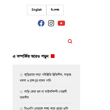
English
ই-পেপার
fab
fab
fab
fa-
fa-
fa-
facebook
instagram
youtube
এ সম্পর্কিত আরও পড়ুন
কুড়িগ্রামে বন্যা পরিস্থিতি স্থিতিশীল, বাড়ছে
ধরলা ও ব্রহ্মপুত্র নদের পানি
বাড়ি ফেরা হল না বাউলশিল্পী পেহেলী
ভৈরবীর
বিএনপি নেতাকে লক্ষ্য করে ছোড়া গুলি