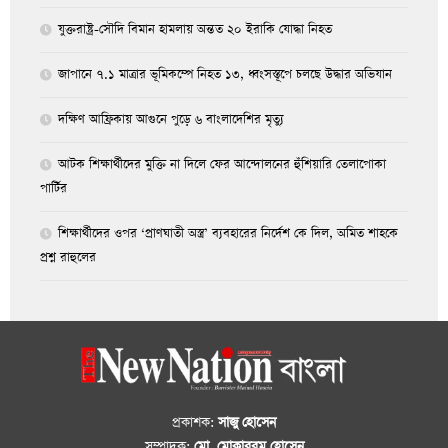
যুক্তরাষ্ট্র-সৌদি বিমান হামলায় অন্তত ২০ ইরাকি যোদ্ধা নিহত
জাপানে ৭.১ মাত্রার ভূমিকম্পে নিহত ১৩, ধ্বংসস্তূপে চলছে উদ্ধার অভিযান
দক্ষিণ আফ্রিকায় আগুনে পুড়ে ৬ বাংলাদেশির মৃত্যু
আটক শিক্ষার্থীদের মুক্তি না দিলে ফের আন্দোলনের হুঁশিয়ারি তেলাপোকা
পার্টির
শিক্ষার্থীদের ওপর ‘প্রাণঘাতী অস্ত্র’ ব্যবহারের নির্দেশ কে দিল, অমিত শাহকে
প্রশ্ন রাহুলের
প্রকাশক:
সাজু হোসেন
সম্পাদক:
মো. মোকাররম হোসেন