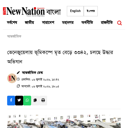
Skip
to
English
ই-পেপার
content
সর্বশেষ
জাতীয়
সারাদেশ
মহানগর
অর্থনীতি
রাজনীতি
আন্তর
আন্তর্জাতিক
ভেনেজুয়েলায় ভূমিকম্পে মৃত বেড়ে ৩৩৪২, চলছে উদ্ধার
অভিযান
আন্তর্জাতিক ডেস্ক
প্রকাশিত: ০৬ জুলাই ২০২৬, ১৫:৪২
আপডেট: ০৬ জুলাই ২০২৬, ১৯:০৫