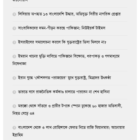
জয়সোয়াল
লিবিয়ায় অপহৃত ১৩ বাংলাদেশি উদ্ধার, অভিযুক্ত সিরীয় নাগরিক গ্রেপ্তার
সাংবাদিকদের দমন-পীড়ন করছে পাকিস্তান: নিউইয়র্ক টাইমস
ইসরাইলের সমালোচনা করলে কি যুক্তরাষ্ট্রের ভিসা মিলবে না?
ইমরান খানের মুক্তি দাবিতে পাকিস্তানে বিক্ষোভ, ধরপাকড় ও গণমাধ্যমে
নিষেধাজ্ঞা
ইরান যুদ্ধে ‘কৌশলগত পরাজয়ের’ মুখে যুক্তরাষ্ট্র, মিত্রদের উৎকণ্ঠা
ভারতে বসে রাজনৈতিক কর্মকাণ্ড চালাতে পারবেন না শেখ হাসিনা
মরক্কো থেকে সাঁতরে ও প্রাচীর টপকে স্পেনে ঢুকেছে ৬০ হাজার অভিবাসী,
নিহত বেড়ে ৩৪
বাংলাদেশ থেকে ৩ লাখ রোহিঙ্গাকে ফেরত নিতে রাজি মিয়ানমার: আনোয়ার
ইব্রাহিম