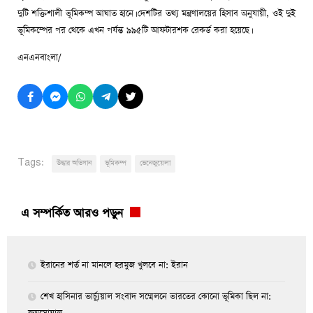
দুটি শক্তিশালী ভূমিকম্প আঘাত হানে। দেশটির তথ্য মন্ত্রণালয়ের হিসাব অনুযায়ী, ওই দুই
ভূমিকম্পের পর থেকে এখন পর্যন্ত ৯৯৫টি আফটারশক রেকর্ড করা হয়েছে।
এনএনবাংলা/
Tags:
উদ্ধার অভিযান
ভূমিকম্প
ভেনেজুয়েলা
এ সম্পর্কিত আরও পড়ুন
ইরানের শর্ত না মানলে হরমুজ খুলবে না: ইরান
শেখ হাসিনার ভার্চ্যুয়াল সংবাদ সম্মেলনে ভারতের কোনো ভূমিকা ছিল না: