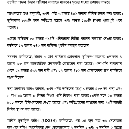
গুয়াইরা অঞ্চল। উদ্ধার অভিযান অব্যাহত থাকলেও মৃতের সংখ্যা ক্রমাগত বাড়ছে।
মন্ত্রণালয়ের তথ্য অনুযায়ী, এখন পর্যন্ত ৬ হাজার ৪৬২ জনকে জীবিত উদ্ধার করা হয়েছে।
ভূমিকম্পে ৮৫৬টি ভবন ক্ষতিগ্রস্ত হয়েছে এবং অন্তত ১৯০টি স্থাপনা পুরোপুরি ধসে
পড়েছে।
এছাড়া ক্ষতিগ্রস্ত ৮৬ হাজার ৭৯৪টি পরিবারকে বিভিন্ন ধরনের সহায়তা দেওয়া হয়েছে।
বর্তমানে ১৭ হাজার ৩৪৫ জন বাসিন্দা গৃহহীন অবস্থায় রয়েছেন।
সরকার জানিয়েছে, উদ্ধার ও ত্রাণ কার্যক্রম জোরদারে ভূমিকম্প-আক্রান্ত এলাকায় ৪
হাজার ৮৮ জন আন্তর্জাতিক উদ্ধারকর্মী মোতায়েন করা হয়েছে। পাশাপাশি কারাকাস
থেকে ২৯ হাজার ৫৬৭ জন কর্মী এবং ২৭ হাজার ৪৮২ জন স্বেচ্ছাসেবক ত্রাণ কার্যক্রমে
অংশ নিচ্ছেন।
তথ্য মন্ত্রণালয় আরও জানায়, এখন পর্যন্ত দুর্গতদের মধ্যে ৯ হাজার ৫৮৫ টন খাদ্য এবং
৬ লাখ ৬৯ হাজার ৮ লিটার বিশুদ্ধ পানি বিতরণ করা হয়েছে। একই সঙ্গে ২৩ হাজার
৮২০ জনকে চিকিৎসাসেবা দেওয়া হয়েছে এবং ক্ষতিগ্রস্তদের আশ্রয়ের জন্য ৭৯টি অস্থায়ী
শিবির স্থাপন করা হয়েছে।
মার্কিন ভূতাত্ত্বিক জরিপ (USGS) জানিয়েছে, গত ২৪ জুন মাত্র ৩৯ সেকেন্ডের
ব্যবধানে দক্ষিণ আমেরিকার দেশ ভেনেজুয়েলায় ৭ দশমিক ২ এবং ৭ দশমিক ৫ মাত্রার