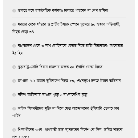
ভারতে বসে রাজনৈতিক কর্মকাণ্ড চালাতে পারবেন না শেখ হাসিনা
মরক্কো থেকে সাঁতরে ও প্রাচীর টপকে স্পেনে ঢুকেছে ৬০ হাজার অভিবাসী,
নিহত বেড়ে ৩৪
বাংলাদেশ থেকে ৩ লাখ রোহিঙ্গাকে ফেরত নিতে রাজি মিয়ানমার: আনোয়ার
ইব্রাহিম
যুক্তরাষ্ট্র-সৌদি বিমান হামলায় অন্তত ২০ ইরাকি যোদ্ধা নিহত
জাপানে ৭.১ মাত্রার ভূমিকম্পে নিহত ১৩, ধ্বংসস্তূপে চলছে উদ্ধার অভিযান
দক্ষিণ আফ্রিকায় আগুনে পুড়ে ৬ বাংলাদেশির মৃত্যু
আটক শিক্ষার্থীদের মুক্তি না দিলে ফের আন্দোলনের হুঁশিয়ারি তেলাপোকা
পার্টির
শিক্ষার্থীদের ওপর ‘প্রাণঘাতী অস্ত্র’ ব্যবহারের নির্দেশ কে দিল, অমিত শাহকে
প্রশ্ন রাহুলের