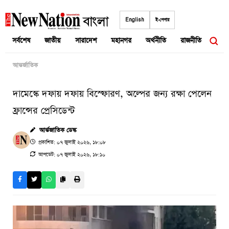
Skip
to
English
ই-পেপার
content
সর্বশেষ
জাতীয়
সারাদেশ
মহানগর
অর্থনীতি
রাজনীতি
আন্তর
আন্তর্জাতিক
দামেস্কে দফায় দফায় বিস্ফোরণ, অল্পের জন্য রক্ষা পেলেন
ফ্রান্সের প্রেসিডেন্ট
আর্ন্তজাতিক ডেস্ক
প্রকাশিত: ০৭ জুলাই ২০২৬, ১৮:০৮
আপডেট: ০৭ জুলাই ২০২৬, ১৮:১০